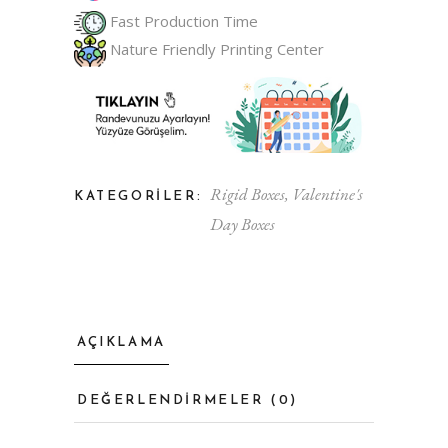
Fast Production Time
Nature Friendly Printing Center
Rigid Boxes
,
Valentine's
KATEGORILER:
Day Boxes
AÇIKLAMA
DEĞERLENDIRMELER (0)