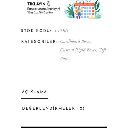
TTD01
STOK KODU:
Cardboard Boxes
,
KATEGORILER:
Custom Rigid Boxes
,
Gift
Boxes
AÇIKLAMA
DEĞERLENDIRMELER (0)